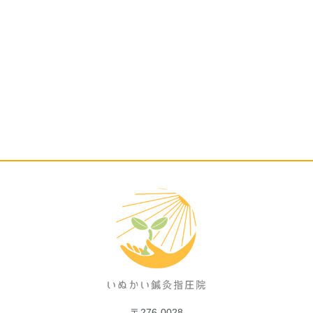
〒276-0028